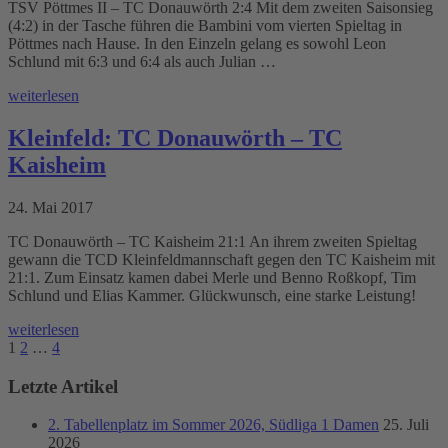
TSV Pöttmes II – TC Donauwörth 2:4 Mit dem zweiten Saisonsieg
(4:2) in der Tasche führen die Bambini vom vierten Spieltag in
Pöttmes nach Hause. In den Einzeln gelang es sowohl Leon
Schlund mit 6:3 und 6:4 als auch Julian …
weiterlesen
Kleinfeld: TC Donauwörth – TC
Kaisheim
24. Mai 2017
TC Donauwörth – TC Kaisheim 21:1 An ihrem zweiten Spieltag
gewann die TCD Kleinfeldmannschaft gegen den TC Kaisheim mit
21:1. Zum Einsatz kamen dabei Merle und Benno Roßkopf, Tim
Schlund und Elias Kammer. Glückwunsch, eine starke Leistung!
weiterlesen
1
2
…
4
Letzte Artikel
2. Tabellenplatz im Sommer 2026, Südliga 1 Damen
25. Juli
2026