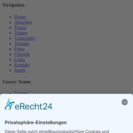
Navigation
Home
Aktuelles
Teams
Trainer
Gastspieler
Termine
Fotos
Chronik
Links
Kontakt
Intern
Unsere Teams
Damen
Damen 50
Herren
Herren 30
Herren 65
Unsere Jugend