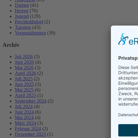
Damen
(41)
Herren
(76)
Jugend
(129)
Perchtoldsdorf
(2)
Turniere
(43)
Veranstaltungen
(39)
Archiv
Juli 2026
(3)
Juni 2026
(4)
Mai 2026
(3)
April 2026
(2)
Juli 2025
(2)
Juni 2025
(3)
Mai 2025
(6)
April 2025
(1)
September 2024
(2)
Juli 2024
(4)
Juni 2024
(6)
Mai 2024
(4)
März 2024
(3)
Februar 2024
(2)
Dezember 2023
(1)