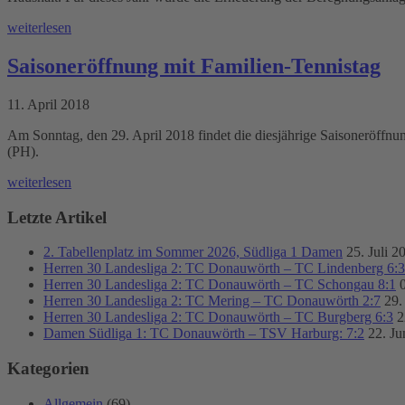
weiterlesen
Saisoneröffnung mit Familien-Tennistag
11. April 2018
Am Sonntag, den 29. April 2018 findet die diesjährige Saisoneröffnun
(PH).
weiterlesen
Letzte Artikel
2. Tabellenplatz im Sommer 2026, Südliga 1 Damen
25. Juli 2
Herren 30 Landesliga 2: TC Donauwörth – TC Lindenberg 6:3
Herren 30 Landesliga 2: TC Donauwörth – TC Schongau 8:1
Herren 30 Landesliga 2: TC Mering – TC Donauwörth 2:7
29.
Herren 30 Landesliga 2: TC Donauwörth – TC Burgberg 6:3
2
Damen Südliga 1: TC Donauwörth – TSV Harburg: 7:2
22. Ju
Kategorien
Allgemein
(69)