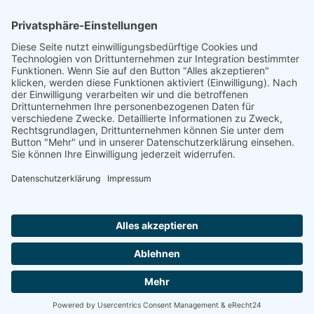
Herren 65
Unsere Jugend
Midcourt
Bambini
Juniorinnen 18
Knaben 15
Follow us
Facebook
Instagram
RSS
Formulare
Aufnahmeantrag online
Aufnahmeantrag (PDF)
Tennisclub Donauwörth e.V.
© 2026
|
Impressum
|
Datenschutz
|
Cookies