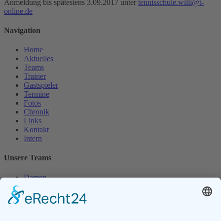
Anmeldung bis spätestens 3.09.2017 unter
tennisschule.willi@t-
online.de
Navigation
Home
Aktuelles
Teams
Trainer
Gastspieler
Termine
Fotos
Chronik
Links
Kontakt
Intern
Unsere Teams
Damen
Damen 50
Herren
Herren 30
Herren 65