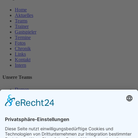
Home
Aktuelles
Teams
Trainer
Gastspieler
Termine
Fotos
Chronik
Links
Kontakt
Intern
Unsere Teams
Damen
Damen 50
Herren
Herren 30
Herren 65
Unsere Jugend
Midcourt