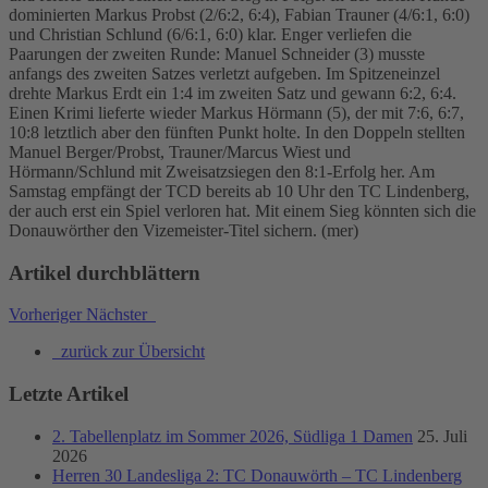
dominierten Markus Probst (2/6:2, 6:4), Fabian Trauner (4/6:1, 6:0)
und Christian Schlund (6/6:1, 6:0) klar. Enger verliefen die
Paarungen der zweiten Runde: Manuel Schneider (3) musste
anfangs des zweiten Satzes verletzt aufgeben. Im Spitzeneinzel
drehte Markus Erdt ein 1:4 im zweiten Satz und gewann 6:2, 6:4.
Einen Krimi lieferte wieder Markus Hörmann (5), der mit 7:6, 6:7,
10:8 letztlich aber den fünften Punkt holte. In den Doppeln stellten
Manuel Berger/Probst, Trauner/Marcus Wiest und
Hörmann/Schlund mit Zweisatzsiegen den 8:1-Erfolg her. Am
Samstag empfängt der TCD bereits ab 10 Uhr den TC Lindenberg,
der auch erst ein Spiel verloren hat. Mit einem Sieg könnten sich die
Donauwörther den Vizemeister-Titel sichern. (mer)
Artikel durchblättern
Vorheriger
Nächster
zurück zur Übersicht
Letzte Artikel
2. Tabellenplatz im Sommer 2026, Südliga 1 Damen
25. Juli
2026
Herren 30 Landesliga 2: TC Donauwörth – TC Lindenberg