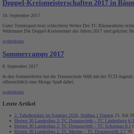
Doppel-Kreismeisterschaften 2017 in Bä
10. September 2017
Guter Tennissport trotz schlechtem Wetter Der TC Bäumenheim richtet
Widemann Die Doppel-Kreismeister des Jahres 2017 sind gekrönt: B
weiterlesen
Sommercamps 2017
8. September 2017
In den Sommerferien hat die Tennisschule Willi mit der TCD-Jugend z
offensichtlich eine Menge Spaß dabei.
weiterlesen
Letzte Artikel
2. Tabellenplatz im Sommer 2026, Südliga 1 Damen
25. Juli 2
Herren 30 Landesliga 2: TC Donauwörth – TC Lindenberg 6:3
Herren 30 Landesliga 2: TC Donauwörth – TC Schongau 8:1
Herren 30 Landesliga 2: TC Mering – TC Donauwörth 2:7
29.