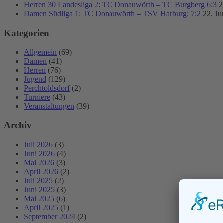
Herren 30 Landesliga 2: TC Donauwörth – TC Burgberg 6:3
2
Damen Südliga 1: TC Donauwörth – TSV Harburg: 7:2
22. Ju
Kategorien
Allgemein
(69)
Damen
(41)
Herren
(76)
Jugend
(129)
Perchtoldsdorf
(2)
Turniere
(43)
Veranstaltungen
(39)
Archiv
Juli 2026
(3)
Juni 2026
(4)
Mai 2026
(3)
April 2026
(2)
Juli 2025
(2)
Juni 2025
(3)
Mai 2025
(6)
April 2025
(1)
September 2024
(2)