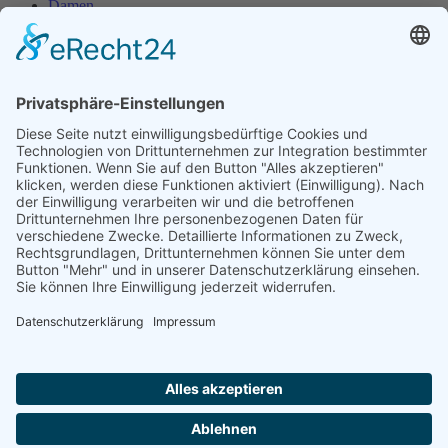
Damen
Damen 50
Herren
Herren 30
Herren 65
Unsere Jugend
Midcourt
Bambini
Juniorinnen 18
Knaben 15
Follow us
Facebook
Instagram
RSS
Formulare
Aufnahmeantrag online