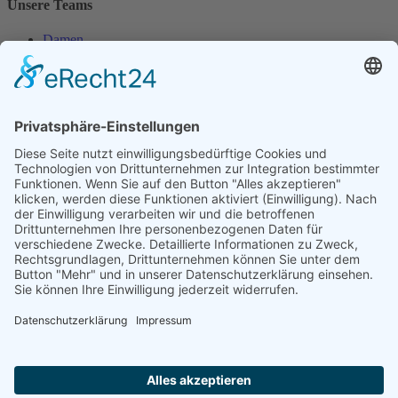
Unsere Teams
Damen
Damen 50
Herren
Herren 30
Herren 65
Unsere Jugend
Midcourt
Bambini
Juniorinnen 18
Knaben 15
Follow us
Facebook
Instagram
RSS
Formulare