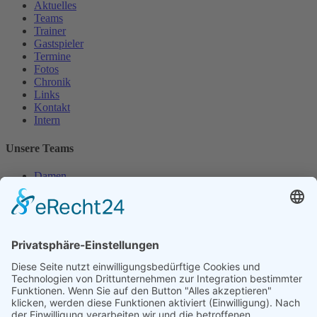
Aktuelles
Teams
Trainer
Gastspieler
Termine
Fotos
Chronik
Links
Kontakt
Intern
Unsere Teams
Damen
Damen 50
Herren
Herren 30
Herren 65
Unsere Jugend
Midcourt
Bambini
Juniorinnen 18