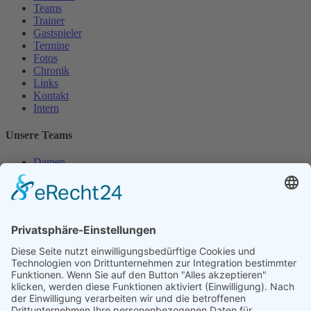
Teams
Trainer
Gastspieler
Termine
Fotos
Chronik
Links
Kontakt
Intern
Unsere Teams
Damen
Damen 50
Herren
Herren 30
Herren 65
Unsere Jugend
Midcourt
Bambini
Juniorinnen 18
Knaben 15