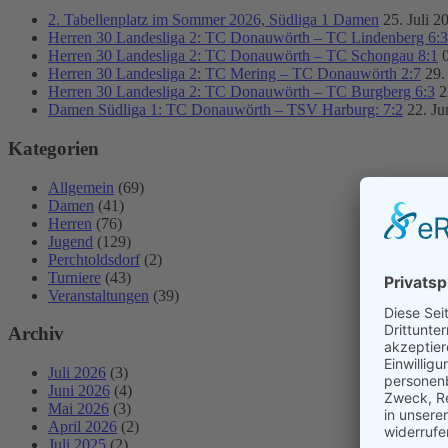
2. Tabellenplatz im Sommer 2026, Südliga 1 Damen
25. Juli 2
Herren 30 Landesliga 2: TC Donauwörth – TC Lindenberg 6:3
Herren 30 Landesliga 2: TC Donauwörth – TC Schongau 8:1
Herren 30 Landesliga 2: TC Mering – TC Donauwörth 2:7
29.
Herren 30 Landesliga 2: TC Donauwörth – TC Burgberg 6:3
2
Damen Südliga 1: TC Donauwörth – TSV Harburg: 7:2
22. Ju
Kategorien
Allgemein
(69)
Damen
(41)
Herren
(76)
Jugend
(129)
Perchtoldsdorf
(2)
Turniere
(43)
Veranstaltungen
(39)
Archiv
Juli 2026
(3)
Juni 2026
(4)
Mai 2026
(3)
April 2026
(2)
Juli 2025
(2)