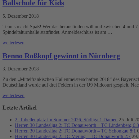
Ballschule für Kids
5. Dezember 2018
Tennis macht Spaß! Wer das herausfinden will und zwischen 4 und 7 Jah
Spindeltalturnhalle stattfindet. Anmeldeschluss ist am …
weiterlesen
Benno Roßkopf gewinnt in Nürnberg
3. Dezember 2018
Zu den „Mittelfränkischen Hallenmeisterschaften 2018“ des Bayeri
Deutschland wurde auf drei Feldern in der U9 Midcourt gespielt. Nac
weiterlesen
Letzte Artikel
2. Tabellenplatz im Sommer 2026, Südliga 1 Damen
25. Juli 2
Herren 30 Landesliga 2: TC Donauwörth – TC Lindenberg 6:3
Herren 30 Landesliga 2: TC Donauwörth – TC Schongau 8:1
Herren 30 Landesliga 2: TC Mering – TC Donauwörth 2:7
29.