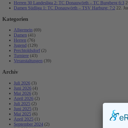
Herren 30 Landesliga 2: TC Donauwörth – TC Burgberg 6:3
2
Damen Südliga 1: TC Donauwörth – TSV Harburg: 7:2
22. Ju
Kategorien
Allgemein
(69)
Damen
(41)
Herren
(76)
Jugend
(129)
Perchtoldsdorf
(2)
Turniere
(43)
Veranstaltungen
(39)
Archiv
Juli 2026
(3)
Juni 2026
(4)
Mai 2026
(3)
April 2026
(2)
Juli 2025
(2)
Juni 2025
(3)
Mai 2025
(6)
April 2025
(1)
September 2024
(2)