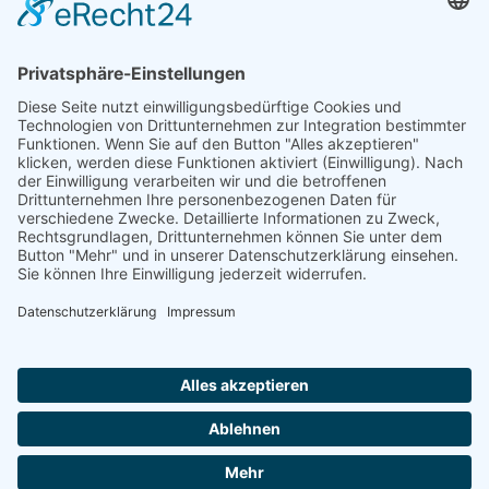
Herren
Herren 30
Herren 65
Unsere Jugend
Midcourt
Bambini
Juniorinnen 18
Knaben 15
Follow us
Facebook
Instagram
RSS
Formulare
Aufnahmeantrag online
Aufnahmeantrag (PDF)