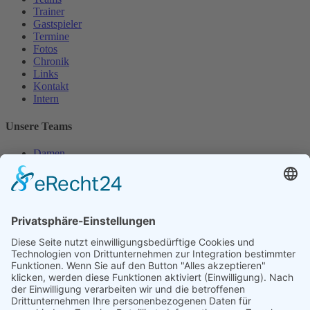
Trainer
Gastspieler
Termine
Fotos
Chronik
Links
Kontakt
Intern
Unsere Teams
Damen
Damen 50
Herren
Herren 30
Herren 65
Unsere Jugend
Midcourt
Bambini
Juniorinnen 18
Knaben 15