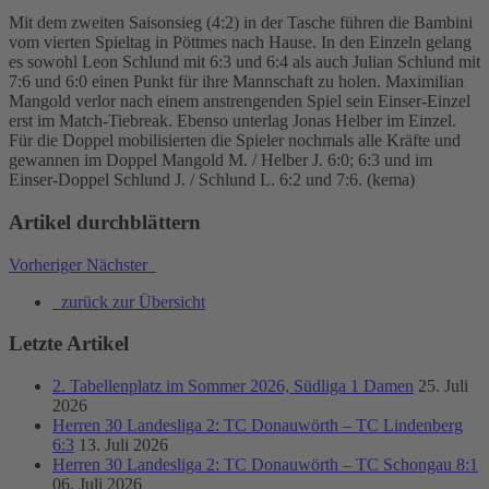
Mit dem zweiten Saisonsieg (4:2) in der Tasche führen die Bambini
vom vierten Spieltag in Pöttmes nach Hause. In den Einzeln gelang
es sowohl Leon Schlund mit 6:3 und 6:4 als auch Julian Schlund mit
7:6 und 6:0 einen Punkt für ihre Mannschaft zu holen. Maximilian
Mangold verlor nach einem anstrengenden Spiel sein Einser-Einzel
erst im Match-Tiebreak. Ebenso unterlag Jonas Helber im Einzel.
Für die Doppel mobilisierten die Spieler nochmals alle Kräfte und
gewannen im Doppel Mangold M. / Helber J. 6:0; 6:3 und im
Einser-Doppel Schlund J. / Schlund L. 6:2 und 7:6. (kema)
Artikel durchblättern
Vorheriger
Nächster
zurück zur Übersicht
Letzte Artikel
2. Tabellenplatz im Sommer 2026, Südliga 1 Damen
25. Juli
2026
Herren 30 Landesliga 2: TC Donauwörth – TC Lindenberg
6:3
13. Juli 2026
Herren 30 Landesliga 2: TC Donauwörth – TC Schongau 8:1
06. Juli 2026