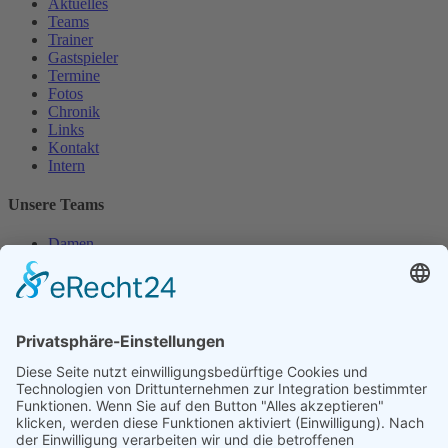
Aktuelles
Teams
Trainer
Gastspieler
Termine
Fotos
Chronik
Links
Kontakt
Intern
Unsere Teams
Damen
Damen 50
Herren
Herren 30
Herren 65
Unsere Jugend
Midcourt
Bambini
Juniorinnen 18