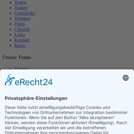
Teams
Trainer
Gastspieler
Termine
Fotos
Chronik
Links
Kontakt
Intern
Unsere Teams
Damen
Damen 50
Herren
Herren 30
Herren 65
Unsere Jugend
Midcourt
Bambini
Juniorinnen 18
Knaben 15