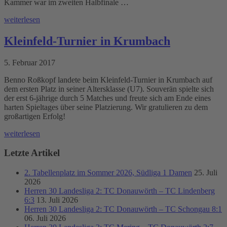
Kammer war im zweiten Halbfinale …
weiterlesen
Kleinfeld-Turnier in Krumbach
5. Februar 2017
Benno Roßkopf landete beim Kleinfeld-Turnier in Krumbach auf
dem ersten Platz in seiner Altersklasse (U7). Souverän spielte sich
der erst 6-jährige durch 5 Matches und freute sich am Ende eines
harten Spieltages über seine Platzierung. Wir gratulieren zu dem
großartigen Erfolg!
weiterlesen
Letzte Artikel
2. Tabellenplatz im Sommer 2026, Südliga 1 Damen
25. Juli
2026
Herren 30 Landesliga 2: TC Donauwörth – TC Lindenberg
6:3
13. Juli 2026
Herren 30 Landesliga 2: TC Donauwörth – TC Schongau 8:1
06. Juli 2026