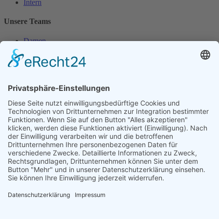
Intern
Unsere Teams
Damen
Damen 50
Herren
Herren 30
Herren 65
Unsere Jugend
Midcourt
Bambini
Juniorinnen 18
Knaben 15
Follow us
Facebook
Instagram
RSS