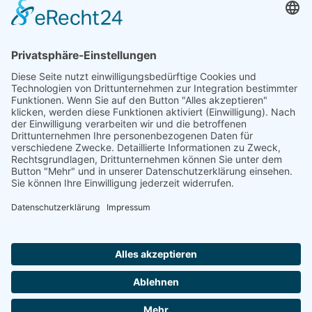
Damen 50
Herren
Herren 30
Herren 65
Unsere Jugend
Midcourt
Bambini
Juniorinnen 18
Knaben 15
Follow us
Facebook
Instagram
RSS
Formulare
Aufnahmeantrag online
Aufnahmeantrag (PDF)