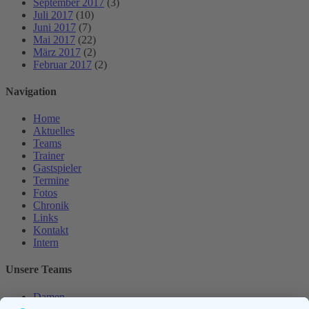
September 2017
(3)
Juli 2017
(10)
Juni 2017
(7)
Mai 2017
(22)
März 2017
(2)
Februar 2017
(2)
Navigation
Home
Aktuelles
Teams
Trainer
Gastspieler
Termine
Fotos
Chronik
Links
Kontakt
Intern
Unsere Teams
Damen