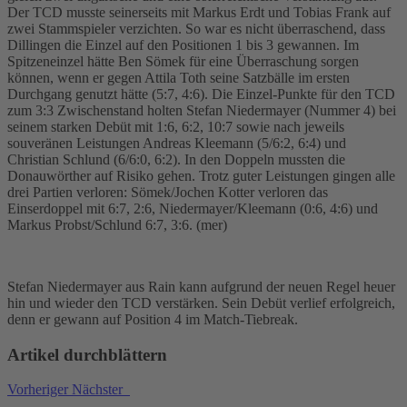
Der TCD musste seinerseits mit Markus Erdt und Tobias Frank auf
zwei Stammspieler verzichten. So war es nicht überraschend, dass
Dillingen die Einzel auf den Positionen 1 bis 3 gewannen. Im
Spitzeneinzel hätte Ben Sömek für eine Überraschung sorgen
können, wenn er gegen Attila Toth seine Satzbälle im ersten
Durchgang genutzt hätte (5:7, 4:6). Die Einzel-Punkte für den TCD
zum 3:3 Zwischenstand holten Stefan Niedermayer (Nummer 4) bei
seinem starken Debüt mit 1:6, 6:2, 10:7 sowie nach jeweils
souveränen Leistungen Andreas Kleemann (5/6:2, 6:4) und
Christian Schlund (6/6:0, 6:2). In den Doppeln mussten die
Donauwörther auf Risiko gehen. Trotz guter Leistungen gingen alle
drei Partien verloren: Sömek/Jochen Kotter verloren das
Einserdoppel mit 6:7, 2:6, Niedermayer/Kleemann (0:6, 4:6) und
Markus Probst/Schlund 6:7, 3:6. (mer)
Stefan Niedermayer aus Rain kann aufgrund der neuen Regel heuer
hin und wieder den TCD verstärken. Sein Debüt verlief erfolgreich,
denn er gewann auf Position 4 im Match-Tiebreak.
Artikel durchblättern
Vorheriger
Nächster