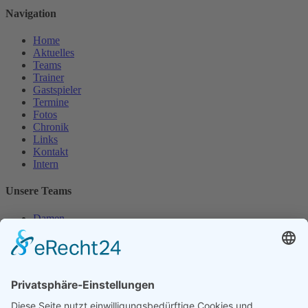
Navigation
Home
Aktuelles
Teams
Trainer
Gastspieler
Termine
Fotos
Chronik
Links
Kontakt
Intern
Unsere Teams
Damen
Damen 50
Herren
Herren 30
Herren 65
Unsere Jugend