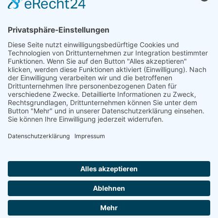
Herren
Herren 30
Herren 65
Unsere Jugend
Midcourt
Bambini
Juniorinnen 18
Knaben 15
Follow us
Facebook
Instagram
RSS
Formulare
Aufnahmeantrag online
Aufnahmeantrag (PDF)
Tennisclub Donauwörth e.V.
© 2026
|
Impressum
|
Datenschutz
|