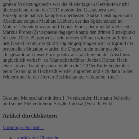
großen Verletzungspechs war die Niederlage in Gersthofen nicht
überraschend, denn der TCD musste den Gastgebern zwei
Einzelpunkte nahezu kampflos überlassen. Starke Leistungen zum
Abschluss zeigten Matthias Lübbert, der das Spitzeneinzel im
Match-Tiebreak gewann und Tobias Frank, der ungefährdet siegte.
Markus Probst (2) verpasste dagegen knapp den dritten Einzelpunkt
für den TCD. Phasenweise sein großes Können wieder aufblitzen
ließ Daniel Frank, der kurzfristig eingesprungen war. Aufgrund der
personellen Situation wurden die Doppel nicht mehr gespielt.
„Insgesamt fällt unser Fazit positiv aus, auch wenn der Abschluss
unglücklich verlief“, so Mannschaftsführer Jochen Kotter. Nach
einer kurzen Trainingspause wollen die TCDler Ende September
beim Teamcup in Höchstädt wieder angreifen und sich dann in der
Winterrunde in der Herren Bezirksliga gut verkaufen. (mer)
Gesamte Mannschaft mit dem 1. Vorsitzenden Hermann Schröder
und seiner Stellvertreterin Sibylle Lutzkat (Foto: P. Hirt)
Artikel durchblättern
Vorheriger
Nächster
zurück zur Übersicht