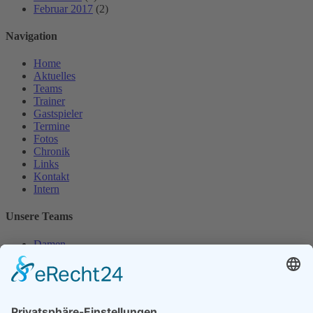
Februar 2017
(2)
Navigation
Home
Aktuelles
Teams
Trainer
Gastspieler
Termine
Fotos
Chronik
Links
Kontakt
Intern
Unsere Teams
Damen
Damen 50
Herren
Herren 30
Herren 65