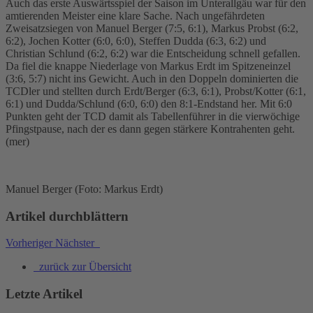
Auch das erste Auswärtsspiel der Saison im Unterallgäu war für den
amtierenden Meister eine klare Sache. Nach ungefährdeten
Zweisatzsiegen von Manuel Berger (7:5, 6:1), Markus Probst (6:2,
6:2), Jochen Kotter (6:0, 6:0), Steffen Dudda (6:3, 6:2) und
Christian Schlund (6:2, 6:2) war die Entscheidung schnell gefallen.
Da fiel die knappe Niederlage von Markus Erdt im Spitzeneinzel
(3:6, 5:7) nicht ins Gewicht. Auch in den Doppeln dominierten die
TCDler und stellten durch Erdt/Berger (6:3, 6:1), Probst/Kotter (6:1,
6:1) und Dudda/Schlund (6:0, 6:0) den 8:1-Endstand her. Mit 6:0
Punkten geht der TCD damit als Tabellenführer in die vierwöchige
Pfingstpause, nach der es dann gegen stärkere Kontrahenten geht.
(mer)
Manuel Berger (Foto: Markus Erdt)
Artikel durchblättern
Vorheriger
Nächster
zurück zur Übersicht
Letzte Artikel