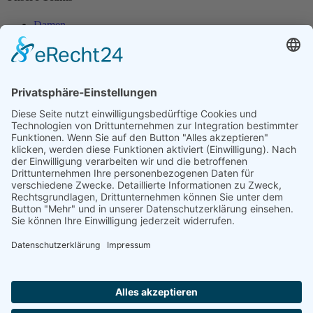
Damen
Damen 50
Herren
Herren 30
Herren 65
Unsere Jugend
Midcourt
Bambini
Juniorinnen 18
Knaben 15
Follow us
Facebook
Instagram
RSS
Formulare