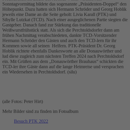
Sonntagvormittag bildete das sogenannte „Präsidenten-Doppel“ den
Höhepunkt. Dazu hatten sich Hermann Schröder und Georg Hoblik
jeweils eine Dame an die Seite geholt: Livia Karall (PTK) und
Sibylle Lutzkat (TCD). Nach einer ausgeglichenen Partie siegten die
Gastgeber. Danach fand zur Stärkung das traditionelle
Weißwurstfrühstück statt. Als sich die Perchtoldsdorfer dann am
frühen Nachmittag verabschiedeten, dankte TCD-Vorsitzender
Hermann Schröder den Gästen und auch den TCD-lern für ihr
Kommen sowie all seinen Helfern. PTK-Präsident Dr. Georg
Hoblik richtete ebenfalls Dankesworte an alle Donauwörther und
lud diese zugleich zum nächsten Treffen 2024 nach Perchtoldsdorf
ein. Mit Grüßen aus dem „Donauwörther Brauhaus“ schickten die
TCD-ler ihre Gäste dann auf die lange Heimreise und versprachen
ein Wiedersehen in Perchtoldsdorf. (silu)
(alle Fotos: Peter Hirt)
Mehr Bilder sind zu finden im Fotoalbum
Besuch PTK 2022