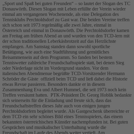
„Sport und Spaß bei guten Freunden“ – so lautet der Slogan des TC
Donauwörth. Diesen Slogan mit Leben erfüllte der Verein wieder
einmal am vergangenen Wochenende, als eine Delegation des
Tennisklubs Perchtoldsdorf zu Gast war. Die beiden Vereine treffen
sich schon seit 1973 regelmäßig alle zwei Jahre, einmal in
Österreich und einmal in Donauwörth. Die Perchtoldsdorfer kamen
am Freitag am frühen Abend an und wurden von den TCD-lern mit
der schon traditionellen Leberkäsbrotzeit auf das Herzlichste
empfangen. Am Samstag standen dann sowohl sportliche
Betätigung, wie auch eine Stadtführung und gemütliches
Beisammensein auf dem Programm. So fanden bei bestem
Tenniswetter zahlreiche Freundschaftsspiele statt, bei denen Sieg
oder Niederlage nicht im Vordergrund standen. Vor dem
italienischen Abendmenue begrüßte TCD-Vorsitzender Hermann
Schröder die Gäste offiziell beim TCD und ließ dabei die Historie
etwas Revue passieren. Besonders dankte er in diesem
Zusammenhang Eva und Albert Hummel, die seit 1973 noch kein
Treffen versäumt hatten. PTK-Präsident Dr. Georg Hoblik bedankte
sich seinerseits für die Einladung und freute sich, dass das
Freundschaftstreffen dieses Jahr auch von einigen jungen
Perchtoldsdorfern begleitet wurde. Als Gastgeschenk überreichte er
dem TCD ein sehr schönes Bild eines Tennisspielers, das einem
bekannten österreichischen Künstler nachempfunden ist. Bei guten
Gesprächen und musikalischer Unterhaltung wurde die
Freundschaft im Laufe des Abends weiter vertieft. Am