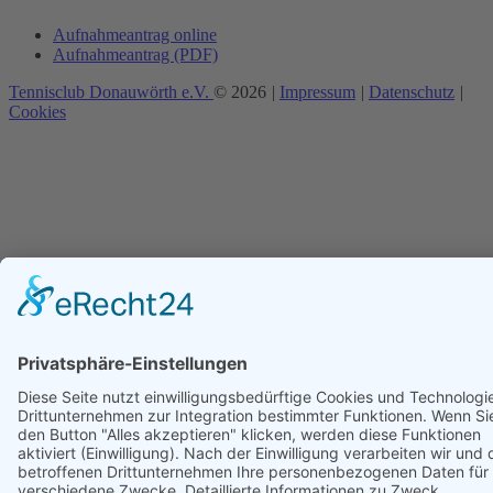
Aufnahmeantrag online
Aufnahmeantrag (PDF)
Tennisclub Donauwörth e.V.
© 2026
|
Impressum
|
Datenschutz
|
Cookies