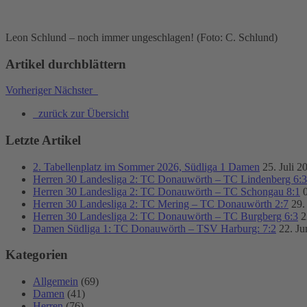
Leon Schlund – noch immer ungeschlagen! (Foto: C. Schlund)
Artikel durchblättern
Vorheriger
Nächster
zurück zur Übersicht
Letzte Artikel
2. Tabellenplatz im Sommer 2026, Südliga 1 Damen
25. Juli 2
Herren 30 Landesliga 2: TC Donauwörth – TC Lindenberg 6:3
Herren 30 Landesliga 2: TC Donauwörth – TC Schongau 8:1
Herren 30 Landesliga 2: TC Mering – TC Donauwörth 2:7
29.
Herren 30 Landesliga 2: TC Donauwörth – TC Burgberg 6:3
2
Damen Südliga 1: TC Donauwörth – TSV Harburg: 7:2
22. Ju
Kategorien
Allgemein
(69)
Damen
(41)
Herren
(76)