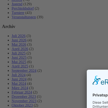
Jugend
(129)
Perchtoldsdorf
(2)
Turniere
(43)
Veranstaltungen
(39)
Archiv
Juli 2026
(3)
Juni 2026
(4)
Mai 2026
(3)
April 2026
(2)
Juli 2025
(2)
Juni 2025
(3)
Mai 2025
(6)
April 2025
(1)
September 2024
(2)
Juli 2024
(4)
Juni 2024
(6)
Mai 2024
(4)
März 2024
(3)
Februar 2024
(2)
Dezember 2023
(1)
November 2023
(2)
Oktober 2023
(2)