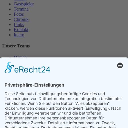
Gastspieler
Termine
Fotos
Chronik
Links
Kontakt
Intern
Unsere Teams
Damen
Damen 50
Herren
Herren 30
Herren 65
Unsere Jugend
Midcourt
Bambini
Juniorinnen 18
Knaben 15
Follow us