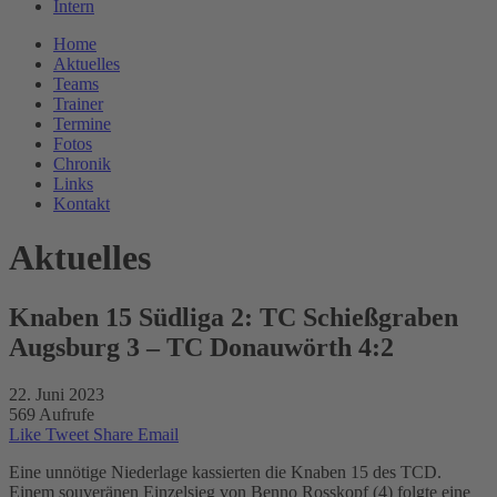
Intern
Home
Aktuelles
Teams
Trainer
Termine
Fotos
Chronik
Links
Kontakt
Aktuelles
Knaben 15 Südliga 2: TC Schießgraben
Augsburg 3 – TC Donauwörth 4:2
22. Juni 2023
569 Aufrufe
Like
Tweet
Share
Email
Eine unnötige Niederlage kassierten die Knaben 15 des TCD.
Einem souveränen Einzelsieg von Benno Rosskopf (4) folgte eine