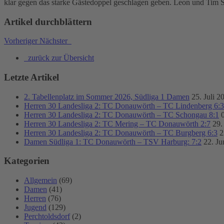
klar gegen das starke Gästedoppel geschlagen geben. Leon und Tim 
Artikel durchblättern
Vorheriger
Nächster
zurück zur Übersicht
Letzte Artikel
2. Tabellenplatz im Sommer 2026, Südliga 1 Damen
25. Juli 2
Herren 30 Landesliga 2: TC Donauwörth – TC Lindenberg 6:3
Herren 30 Landesliga 2: TC Donauwörth – TC Schongau 8:1
Herren 30 Landesliga 2: TC Mering – TC Donauwörth 2:7
29.
Herren 30 Landesliga 2: TC Donauwörth – TC Burgberg 6:3
2
Damen Südliga 1: TC Donauwörth – TSV Harburg: 7:2
22. Ju
Kategorien
Allgemein
(69)
Damen
(41)
Herren
(76)
Jugend
(129)
Perchtoldsdorf
(2)