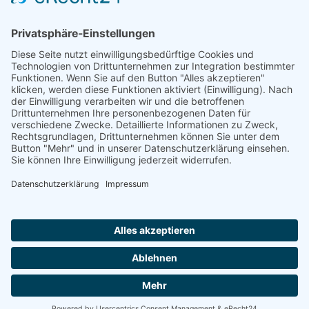
Herren 30
Herren 65
Unsere Jugend
Midcourt
Bambini
Juniorinnen 18
Knaben 15
Follow us
Facebook
Instagram
RSS
Formulare
Aufnahmeantrag online
Aufnahmeantrag (PDF)
Tennisclub Donauwörth e.V.
© 2026
|
Impressum
|
Datenschutz
|