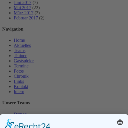
Juni 2017
(7)
Mai 2017
(22)
März 2017
(2)
Februar 2017
(2)
Navigation
Home
Aktuelles
Teams
Trainer
Gastspieler
Termine
Fotos
Chronik
Links
Kontakt
Intern
Unsere Teams
Damen
Damen 50
Herren