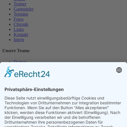
Trainer
Gastspieler
Termine
Fotos
Chronik
Links
Kontakt
Intern
Unsere Teams
Damen
Damen 50
Herren
Herren 30
Herren 65
Unsere Jugend
Midcourt
Bambini
Juniorinnen 18
Knaben 15