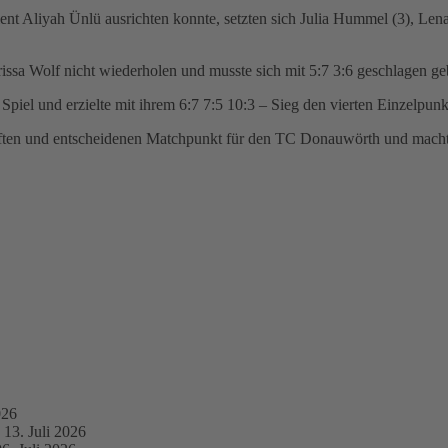
Aliyah Ünlü ausrichten konnte, setzten sich Julia Hummel (3), Lena S
issa Wolf nicht wiederholen und musste sich mit 5:7 3:6 geschlagen ge
 Spiel und erzielte mit ihrem 6:7 7:5 10:3 – Sieg den vierten Einzelpun
nften und entscheidenen Matchpunkt für den TC Donauwörth und macht
026
13. Juli 2026