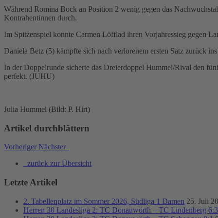
Während Romina Bock an Position 2 wenig gegen das Nachwuchstalent 
Kontrahentinnen durch.
Im Spitzenspiel konnte Carmen Löfflad ihren Vorjahressieg gegen Lar
Daniela Betz (5) kämpfte sich nach verlorenem ersten Satz zurück ins
In der Doppelrunde sicherte das Dreierdoppel Hummel/Rival den fü
perfekt. (JUHU)
Julia Hummel (Bild: P. Hirt)
Artikel durchblättern
Vorheriger
Nächster
zurück zur Übersicht
Letzte Artikel
2. Tabellenplatz im Sommer 2026, Südliga 1 Damen
25. Juli 2
Herren 30 Landesliga 2: TC Donauwörth – TC Lindenberg 6:3