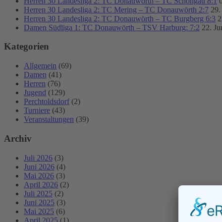
Herren 30 Landesliga 2: TC Donauwörth – TC Schongau 8:1
Herren 30 Landesliga 2: TC Mering – TC Donauwörth 2:7
29.
Herren 30 Landesliga 2: TC Donauwörth – TC Burgberg 6:3
2
Damen Südliga 1: TC Donauwörth – TSV Harburg: 7:2
22. Ju
Kategorien
Allgemein
(69)
Damen
(41)
Herren
(76)
Jugend
(129)
Perchtoldsdorf
(2)
Turniere
(43)
Veranstaltungen
(39)
Archiv
Juli 2026
(3)
Juni 2026
(4)
Mai 2026
(3)
April 2026
(2)
Juli 2025
(2)
Juni 2025
(3)
Mai 2025
(6)
April 2025
(1)