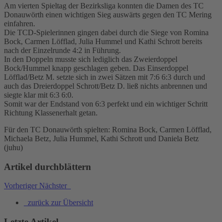
Am vierten Spieltag der Bezirksliga konnten die Damen des TC
Donauwörth einen wichtigen Sieg auswärts gegen den TC Mering
einfahren.
Die TCD-Spielerinnen gingen dabei durch die Siege von Romina
Bock, Carmen Löfflad, Julia Hummel und Kathi Schrott bereits
nach der Einzelrunde 4:2 in Führung.
In den Doppeln musste sich lediglich das Zweierdoppel
Bock/Hummel knapp geschlagen geben. Das Einserdoppel
Löfflad/Betz M. setzte sich in zwei Sätzen mit 7:6 6:3 durch und
auch das Dreierdoppel Schrott/Betz D. ließ nichts anbrennen und
siegte klar mit 6:3 6:0.
Somit war der Endstand von 6:3 perfekt und ein wichtiger Schritt
Richtung Klassenerhalt getan.
Für den TC Donauwörth spielten: Romina Bock, Carmen Löfflad,
Michaela Betz, Julia Hummel, Kathi Schrott und Daniela Betz
(juhu)
Artikel durchblättern
Vorheriger
Nächster
zurück zur Übersicht
Letzte Artikel