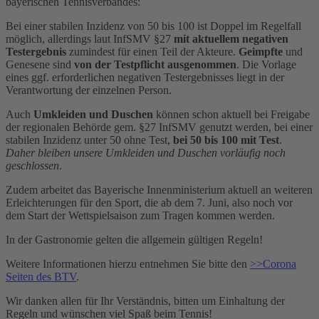
bayerischen Tennisverbandes:
Bei einer stabilen Inzidenz von 50 bis 100 ist Doppel im Regelfall
möglich, allerdings laut InfSMV §27
mit aktuellem negativen
Testergebnis
zumindest für einen Teil der Akteure.
Geimpfte
und
Genesene sind
von der Testpflicht ausgenommen
. Die Vorlage
eines ggf. erforderlichen negativen Testergebnisses liegt in der
Verantwortung der einzelnen Person.
Auch
Umkleiden und Duschen
können schon aktuell bei Freigabe
der regionalen Behörde gem. §27 InfSMV genutzt werden, bei einer
stabilen Inzidenz unter 50 ohne Test,
bei 50 bis 100 mit Test
.
Daher bleiben unsere Umkleiden und Duschen vorläufig noch
geschlossen
.
Zudem arbeitet das Bayerische Innenministerium aktuell an weiteren
Erleichterungen für den Sport, die ab dem 7. Juni, also noch vor
dem Start der Wettspielsaison zum Tragen kommen werden.
In der Gastronomie gelten die allgemein gültigen Regeln!
Weitere Informationen hierzu entnehmen Sie bitte den
>>Corona
Seiten des BTV
.
Wir danken allen für Ihr Verständnis, bitten um Einhaltung der
Regeln und wünschen viel Spaß beim Tennis!