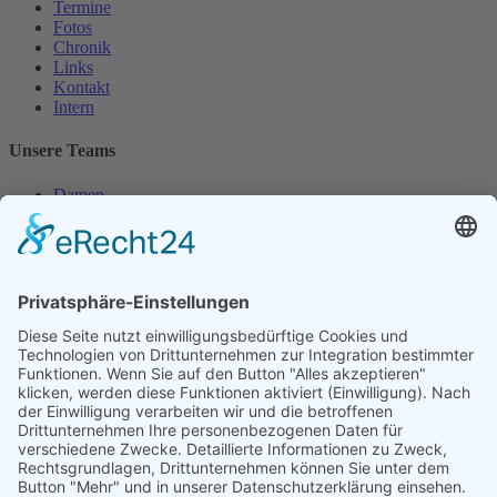
Termine
Fotos
Chronik
Links
Kontakt
Intern
Unsere Teams
Damen
Damen 50
Herren
Herren 30
Herren 65
Unsere Jugend
Midcourt
Bambini
Juniorinnen 18
Knaben 15
Follow us