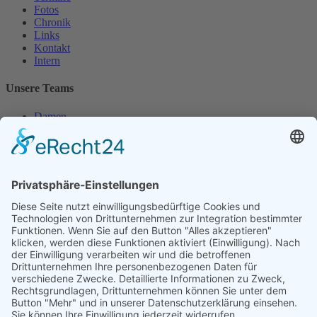
Fotos
Chronik
Links
Kontakt
Intern
Unsere Teams
Damen
Damen 50
Herren
Herren 30
Herren 65
Unsere Jugend
Midcourt
Bambini
Juniorinnen 18
Knaben 15
Follow us
Facebook