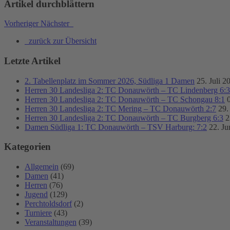
Artikel durchblättern
Vorheriger
Nächster
zurück zur Übersicht
Letzte Artikel
2. Tabellenplatz im Sommer 2026, Südliga 1 Damen
25. Juli 2
Herren 30 Landesliga 2: TC Donauwörth – TC Lindenberg 6:3
Herren 30 Landesliga 2: TC Donauwörth – TC Schongau 8:1
Herren 30 Landesliga 2: TC Mering – TC Donauwörth 2:7
29.
Herren 30 Landesliga 2: TC Donauwörth – TC Burgberg 6:3
2
Damen Südliga 1: TC Donauwörth – TSV Harburg: 7:2
22. Ju
Kategorien
Allgemein
(69)
Damen
(41)
Herren
(76)
Jugend
(129)
Perchtoldsdorf
(2)
Turniere
(43)
Veranstaltungen
(39)