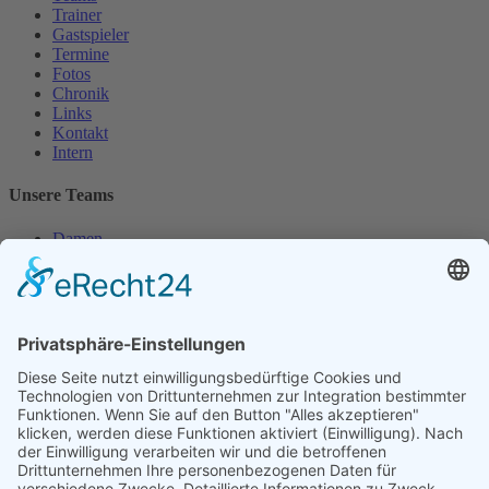
Trainer
Gastspieler
Termine
Fotos
Chronik
Links
Kontakt
Intern
Unsere Teams
Damen
Damen 50
Herren
Herren 30
Herren 65
Unsere Jugend
Midcourt
Bambini
Juniorinnen 18
Knaben 15