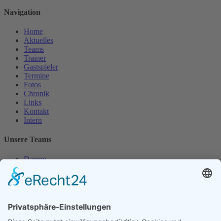
Navigation
Home
Aktuelles
Teams
Trainer
Gastspieler
Termine
Fotos
Chronik
Links
Kontakt
Intern
Unsere Teams
Damen
Damen 50
Herren
Herren 30
Herren 65
Unsere Jugend