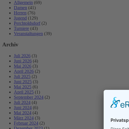
Allgemein
(69)
Damen
(41)
Herren
(76)
Jugend
(129)
Perchtoldsdorf
(2)
Turniere
(43)
Veranstaltungen
(39)
Archiv
Juli 2026
(3)
Juni 2026
(4)
Mai 2026
(3)
April 2026
(2)
Juli 2025
(2)
Juni 2025
(3)
Mai 2025
(6)
April 2025
(1)
September 2024
(2)
Juli 2024
(4)
Juni 2024
(6)
Mai 2024
(4)
März 2024
(3)
Februar 2024
(2)
Dezember 2023
(1)