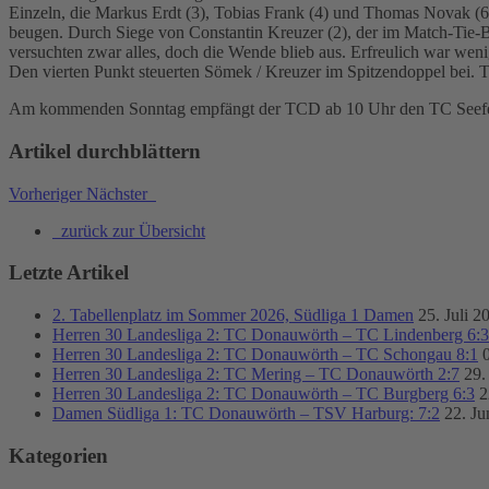
Einzeln, die Markus Erdt (3), Tobias Frank (4) und Thomas Novak (6
beugen. Durch Siege von Constantin Kreuzer (2), der im Match-Tie-B
versuchten zwar alles, doch die Wende blieb aus. Erfreulich war we
Den vierten Punkt steuerten Sömek / Kreuzer im Spitzendoppel bei. T
Am kommenden Sonntag empfängt der TCD ab 10 Uhr den TC Seefe
Artikel durchblättern
Vorheriger
Nächster
zurück zur Übersicht
Letzte Artikel
2. Tabellenplatz im Sommer 2026, Südliga 1 Damen
25. Juli 2
Herren 30 Landesliga 2: TC Donauwörth – TC Lindenberg 6:3
Herren 30 Landesliga 2: TC Donauwörth – TC Schongau 8:1
Herren 30 Landesliga 2: TC Mering – TC Donauwörth 2:7
29.
Herren 30 Landesliga 2: TC Donauwörth – TC Burgberg 6:3
2
Damen Südliga 1: TC Donauwörth – TSV Harburg: 7:2
22. Ju
Kategorien