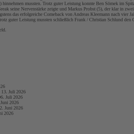
) hinnehmen mussten. Trotz guter Leistung konnte Ben Sömek im Spitz
reak seine Nervenstärke zeigte und Markus Probst (5), der klar in zw
nigstens das erfolgreiche Comeback von Andreas Kleemann nach vier Ja
rotz guter Leistung mussten schließlich Frank / Christian Schlund den
ld.
026
13. Juli 2026
06. Juli 2026
 Juni 2026
2. Juni 2026
ni 2026