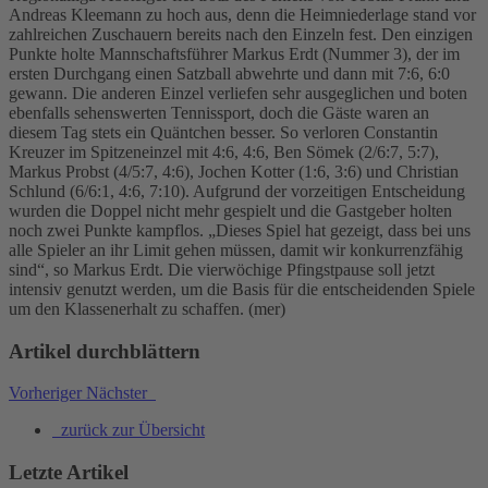
Andreas Kleemann zu hoch aus, denn die Heimniederlage stand vor
zahlreichen Zuschauern bereits nach den Einzeln fest. Den einzigen
Punkte holte Mannschaftsführer Markus Erdt (Nummer 3), der im
ersten Durchgang einen Satzball abwehrte und dann mit 7:6, 6:0
gewann. Die anderen Einzel verliefen sehr ausgeglichen und boten
ebenfalls sehenswerten Tennissport, doch die Gäste waren an
diesem Tag stets ein Quäntchen besser. So verloren Constantin
Kreuzer im Spitzeneinzel mit 4:6, 4:6, Ben Sömek (2/6:7, 5:7),
Markus Probst (4/5:7, 4:6), Jochen Kotter (1:6, 3:6) und Christian
Schlund (6/6:1, 4:6, 7:10). Aufgrund der vorzeitigen Entscheidung
wurden die Doppel nicht mehr gespielt und die Gastgeber holten
noch zwei Punkte kampflos. „Dieses Spiel hat gezeigt, dass bei uns
alle Spieler an ihr Limit gehen müssen, damit wir konkurrenzfähig
sind“, so Markus Erdt. Die vierwöchige Pfingstpause soll jetzt
intensiv genutzt werden, um die Basis für die entscheidenden Spiele
um den Klassenerhalt zu schaffen. (mer)
Artikel durchblättern
Vorheriger
Nächster
zurück zur Übersicht
Letzte Artikel