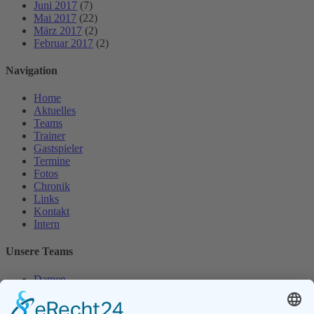
Juni 2017
(7)
Mai 2017
(22)
März 2017
(2)
Februar 2017
(2)
Navigation
Home
Aktuelles
Teams
Trainer
Gastspieler
Termine
Fotos
Chronik
Links
Kontakt
Intern
Unsere Teams
Damen
Damen 50
Herren