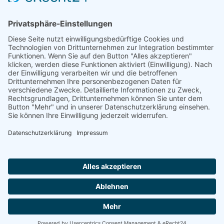
Herren 30
Herren 65
Unsere Jugend
Midcourt
Bambini
Juniorinnen 18
Knaben 15
Follow us
Facebook
Instagram
RSS
Formulare
Aufnahmeantrag online
Aufnahmeantrag (PDF)
Tennisclub Donauwörth e.V.
© 2026
|
Impressum
|
Datenschutz
|