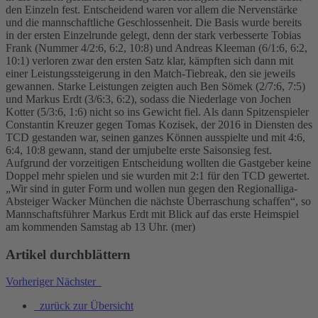
den Einzeln fest. Entscheidend waren vor allem die Nervenstärke
und die mannschaftliche Geschlossenheit. Die Basis wurde bereits
in der ersten Einzelrunde gelegt, denn der stark verbesserte Tobias
Frank (Nummer 4/2:6, 6:2, 10:8) und Andreas Kleeman (6/1:6, 6:2,
10:1) verloren zwar den ersten Satz klar, kämpften sich dann mit
einer Leistungssteigerung in den Match-Tiebreak, den sie jeweils
gewannen. Starke Leistungen zeigten auch Ben Sömek (2/7:6, 7:5)
und Markus Erdt (3/6:3, 6:2), sodass die Niederlage von Jochen
Kotter (5/3:6, 1:6) nicht so ins Gewicht fiel. Als dann Spitzenspieler
Constantin Kreuzer gegen Tomas Kozisek, der 2016 in Diensten des
TCD gestanden war, seinen ganzes Können ausspielte und mit 4:6,
6:4, 10:8 gewann, stand der umjubelte erste Saisonsieg fest.
Aufgrund der vorzeitigen Entscheidung wollten die Gastgeber keine
Doppel mehr spielen und sie wurden mit 2:1 für den TCD gewertet.
„Wir sind in guter Form und wollen nun gegen den Regionalliga-
Absteiger Wacker München die nächste Überraschung schaffen“, so
Mannschaftsführer Markus Erdt mit Blick auf das erste Heimspiel
am kommenden Samstag ab 13 Uhr. (mer)
Artikel durchblättern
Vorheriger
Nächster
zurück zur Übersicht