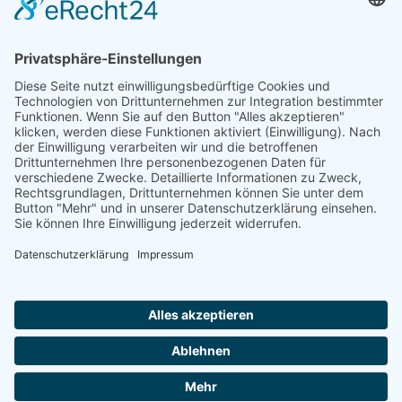
Herren
Herren 30
Herren 65
Unsere Jugend
Midcourt
Bambini
Juniorinnen 18
Knaben 15
Follow us
Facebook
Instagram
RSS
Formulare
Aufnahmeantrag online
Aufnahmeantrag (PDF)