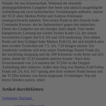
Wunder für den Klassenerhalt. Während die ebenfalls
abstiegsgefährdeten Gastgeber ihre beste und taktisch ausgeklügelte
Aufstellung mit zwei tschechischen Verstärkungen aufboten, musste
der TCD ohne Markus Probst und Andreas Kleemann
ersatzgeschwächt antreten. Den ersten Punkt in den Einzeln holte
Constantin Kreuzer, der im Spitzeneinzel gegen den taktischen
Einser der Gastgeber nur ein einziges Spiel abgab. Eine starke
kämpferische Leistung bot wieder Jochen Kotter (5), der seinen
favorisierten Gegner mit 6:4, 0:6 und 10:8 niederrang. Den dritten
Punkt auf dem Schläger hatte Markus Erdt (3), der sich letztlich aber
dem zweiten Tschechen mit 7:5, 4:6, 7:10 beugen musste. Ein
Sonderlob verdiente sich trotz seiner Niederlage Daniel Frank (6),
der kurzfristig einsprang und die 200 Kilometer weite Reise auf sich
nahm, damit der TCD komplett antreten konnte. Nach dem
Zwischenstand von 2:4 mussten die TCDler in der Doppel-
Aufstellung alles riskieren. Außer dem Sieg von Markus Erdt/Tobias
Frank mit 2:6, 6:4, 10:7 sprang aber kein weiterer Punkt heraus und
die TCDler kehrten von ihrem insgesamt 15-stündigen Trip mit
leeren Händen zurück. (mer)
Artikel durchblättern
Vorheriger
Nächster