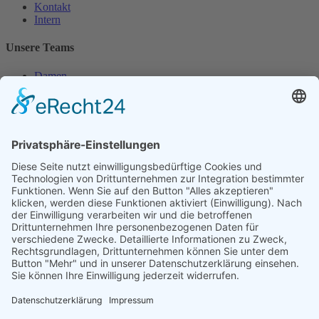
Kontakt
Intern
Unsere Teams
Damen
Damen 50
Herren
Herren 30
Herren 65
Unsere Jugend
Midcourt
Bambini
Juniorinnen 18
Knaben 15
Follow us
Facebook
Instagram
RSS