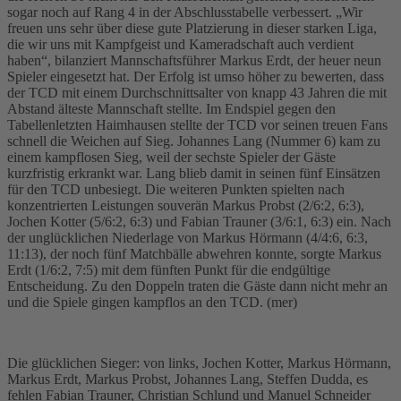
sogar noch auf Rang 4 in der Abschlusstabelle verbessert. „Wir
freuen uns sehr über diese gute Platzierung in dieser starken Liga,
die wir uns mit Kampfgeist und Kameradschaft auch verdient
haben“, bilanziert Mannschaftsführer Markus Erdt, der heuer neun
Spieler eingesetzt hat. Der Erfolg ist umso höher zu bewerten, dass
der TCD mit einem Durchschnittsalter von knapp 43 Jahren die mit
Abstand älteste Mannschaft stellte. Im Endspiel gegen den
Tabellenletzten Haimhausen stellte der TCD vor seinen treuen Fans
schnell die Weichen auf Sieg. Johannes Lang (Nummer 6) kam zu
einem kampflosen Sieg, weil der sechste Spieler der Gäste
kurzfristig erkrankt war. Lang blieb damit in seinen fünf Einsätzen
für den TCD unbesiegt. Die weiteren Punkten spielten nach
konzentrierten Leistungen souverän Markus Probst (2/6:2, 6:3),
Jochen Kotter (5/6:2, 6:3) und Fabian Trauner (3/6:1, 6:3) ein. Nach
der unglücklichen Niederlage von Markus Hörmann (4/4:6, 6:3,
11:13), der noch fünf Matchbälle abwehren konnte, sorgte Markus
Erdt (1/6:2, 7:5) mit dem fünften Punkt für die endgültige
Entscheidung. Zu den Doppeln traten die Gäste dann nicht mehr an
und die Spiele gingen kampflos an den TCD. (mer)
Die glücklichen Sieger: von links, Jochen Kotter, Markus Hörmann,
Markus Erdt, Markus Probst, Johannes Lang, Steffen Dudda, es
fehlen Fabian Trauner, Christian Schlund und Manuel Schneider