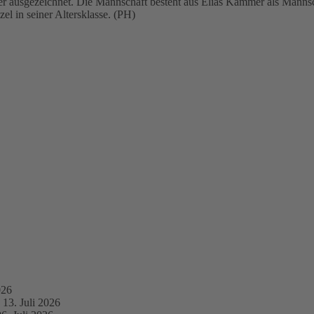
r ausgezeichnet. Die Mannschaft besteht aus Elias Kammer als Manns
 in seiner Altersklasse. (PH)
026
13. Juli 2026