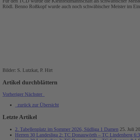
Für den TCD wurde die Kleinfeldmannschaft als schwäbischer Meiste
Rödl. Benno Roßkopf wurde auch noch schwäbischer Meister im Einzel
Bilder: S. Lutzkat, P. Hirt
Artikel durchblättern
Vorheriger
Nächster
zurück zur Übersicht
Letzte Artikel
2. Tabellenplatz im Sommer 2026, Südliga 1 Damen
25. Juli 2
Herren 30 Landesliga 2: TC Donauwörth – TC Lindenberg 6:3