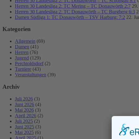
Herren 30 Landesliga 2: TC Donauwörth – TC Schongau 8:1
Herren 30 Landesliga 2: TC Mering – TC Donauwörth 2:7
29.
Herren 30 Landesliga 2: TC Donauwörth – TC Burgberg 6:3
2
Damen Südliga 1: TC Donauwörth – TSV Harburg: 7:2
22. Ju
Kategorien
Allgemein
(69)
Damen
(41)
Herren
(76)
Jugend
(129)
Perchtoldsdorf
(2)
Turniere
(43)
Veranstaltungen
(39)
Archiv
Juli 2026
(3)
Juni 2026
(4)
Mai 2026
(3)
April 2026
(2)
Juli 2025
(2)
Juni 2025
(3)
Mai 2025
(6)
April 2025
(1)