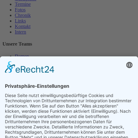
Termine
Fotos
Chronik
Links
Kontakt
Intern
Unsere Teams
Damen
Damen 50
Herren
Herren 30
Herren 65
Unsere Jugend
Midcourt
Bambini
Juniorinnen 18
Knaben 15
Follow us