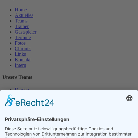
Home
Aktuelles
Teams
Trainer
Gastspieler
Termine
Fotos
Chronik
Links
Kontakt
Intern
Unsere Teams
Damen
Damen 50
Herren
Herren 30
Herren 65
Unsere Jugend
Midcourt