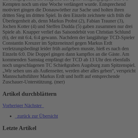
Kempten noch um eine Woche verlängert wurde. Entsprechend
motiviert gingen die Donauwörther zur Sache und holten ihren
dritten Sieg im dritten Spiel. In den Einzeln zeichnete sich früh die
Überlegenheit ab, denn Markus Probst (2), Fabian Trauner (3),
Jochen Kotter (4) und Steffen Dudda (5) gaben zusammen nur drei
Spiele ab. Knapper verlief das Saisondebüt von Christian Schlund
(6), der mit 6:4, 6:4 gewann. Nachdem der langjährige TCD-Spieler
Constantin Kreuzer im Spitzeneinzel gegen Markus Erdt
verletzungsbedingt leider früh aufgeben musste, hieß es nach den
Einzeln 6:0. Die Doppel gingen dann kampflos an die Gäste. Am
kommenden Samstag empfängt der TCD ab 13 Uhr den ebenfalls
noch ungeschlagenen TC Schießgraben Augsburg zum Spitzenspiel.
„Wir sehen uns als Außenseiter, werden aber alles geben“, verspricht
Mannschaftsführer Markus Erdt und hofft auf entsprechende
Zuschauer-Unterstützung. (mer)
Artikel durchblättern
Vorheriger
Nächster
zurück zur Übersicht
Letzte Artikel