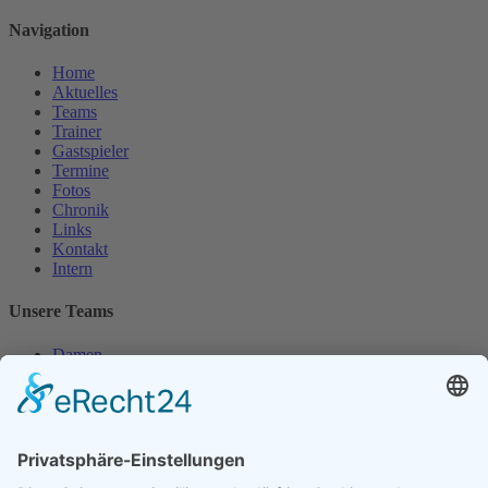
Navigation
Home
Aktuelles
Teams
Trainer
Gastspieler
Termine
Fotos
Chronik
Links
Kontakt
Intern
Unsere Teams
Damen
Damen 50
Herren
Herren 30
Herren 65
Unsere Jugend