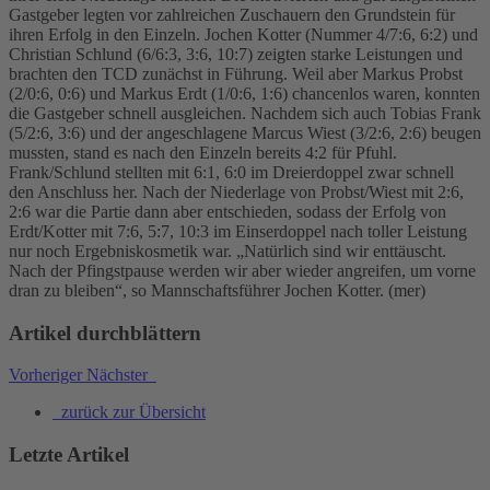
Gastgeber legten vor zahlreichen Zuschauern den Grundstein für
ihren Erfolg in den Einzeln. Jochen Kotter (Nummer 4/7:6, 6:2) und
Christian Schlund (6/6:3, 3:6, 10:7) zeigten starke Leistungen und
brachten den TCD zunächst in Führung. Weil aber Markus Probst
(2/0:6, 0:6) und Markus Erdt (1/0:6, 1:6) chancenlos waren, konnten
die Gastgeber schnell ausgleichen. Nachdem sich auch Tobias Frank
(5/2:6, 3:6) und der angeschlagene Marcus Wiest (3/2:6, 2:6) beugen
mussten, stand es nach den Einzeln bereits 4:2 für Pfuhl.
Frank/Schlund stellten mit 6:1, 6:0 im Dreierdoppel zwar schnell
den Anschluss her. Nach der Niederlage von Probst/Wiest mit 2:6,
2:6 war die Partie dann aber entschieden, sodass der Erfolg von
Erdt/Kotter mit 7:6, 5:7, 10:3 im Einserdoppel nach toller Leistung
nur noch Ergebniskosmetik war. „Natürlich sind wir enttäuscht.
Nach der Pfingstpause werden wir aber wieder angreifen, um vorne
dran zu bleiben“, so Mannschaftsführer Jochen Kotter. (mer)
Artikel durchblättern
Vorheriger
Nächster
zurück zur Übersicht
Letzte Artikel