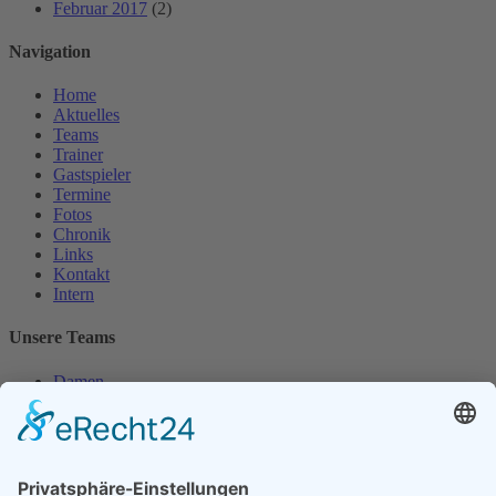
Februar 2017
(2)
Navigation
Home
Aktuelles
Teams
Trainer
Gastspieler
Termine
Fotos
Chronik
Links
Kontakt
Intern
Unsere Teams
Damen
Damen 50
Herren
Herren 30
Herren 65